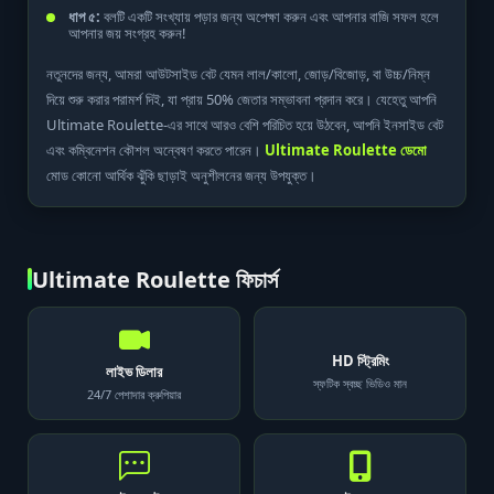
ধাপ ৫:
বলটি একটি সংখ্যায় পড়ার জন্য অপেক্ষা করুন এবং আপনার বাজি সফল হলে
আপনার জয় সংগ্রহ করুন!
নতুনদের জন্য, আমরা আউটসাইড বেট যেমন লাল/কালো, জোড়/বিজোড়, বা উচ্চ/নিম্ন
দিয়ে শুরু করার পরামর্শ দিই, যা প্রায় 50% জেতার সম্ভাবনা প্রদান করে। যেহেতু আপনি
Ultimate Roulette-এর সাথে আরও বেশি পরিচিত হয়ে উঠবেন, আপনি ইনসাইড বেট
এবং কম্বিনেশন কৌশল অন্বেষণ করতে পারেন।
Ultimate Roulette ডেমো
মোড কোনো আর্থিক ঝুঁকি ছাড়াই অনুশীলনের জন্য উপযুক্ত।
Ultimate Roulette ফিচার্স
HD স্ট্রিমিং
লাইভ ডিলার
স্ফটিক স্বচ্ছ ভিডিও মান
24/7 পেশাদার ক্রুপিয়ার