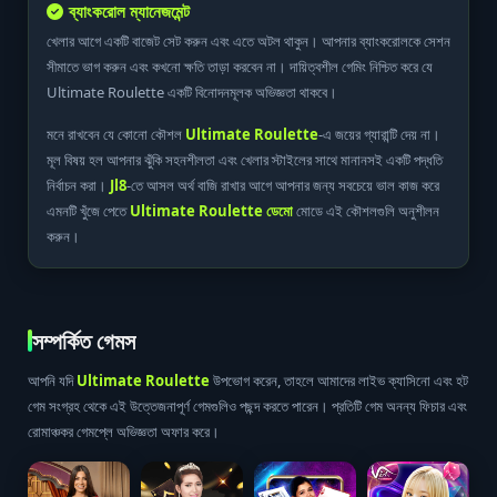
ব্যাংকরোল ম্যানেজমেন্ট
খেলার আগে একটি বাজেট সেট করুন এবং এতে অটল থাকুন। আপনার ব্যাংকরোলকে সেশন
সীমাতে ভাগ করুন এবং কখনো ক্ষতি তাড়া করবেন না। দায়িত্বশীল গেমিং নিশ্চিত করে যে
Ultimate Roulette একটি বিনোদনমূলক অভিজ্ঞতা থাকবে।
মনে রাখবেন যে কোনো কৌশল
Ultimate Roulette
-এ জয়ের গ্যারান্টি দেয় না।
মূল বিষয় হল আপনার ঝুঁকি সহনশীলতা এবং খেলার স্টাইলের সাথে মানানসই একটি পদ্ধতি
নির্বাচন করা।
Jl8
-তে আসল অর্থ বাজি রাখার আগে আপনার জন্য সবচেয়ে ভাল কাজ করে
এমনটি খুঁজে পেতে
Ultimate Roulette ডেমো
মোডে এই কৌশলগুলি অনুশীলন
করুন।
সম্পর্কিত গেমস
আপনি যদি
Ultimate Roulette
উপভোগ করেন, তাহলে আমাদের লাইভ ক্যাসিনো এবং হট
গেম সংগ্রহ থেকে এই উত্তেজনাপূর্ণ গেমগুলিও পছন্দ করতে পারেন। প্রতিটি গেম অনন্য ফিচার এবং
রোমাঞ্চকর গেমপ্লে অভিজ্ঞতা অফার করে।