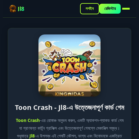
Jl8
লগইন
রেজিস্টার
Toon Crash - Jl8-এ উত্তেজনাপূর্ণ কার্ড গেম
Toon Crash
-এর রোমাঞ্চ অনুভব করুন, একটি অ্যাকশন-প্যাকড কার্ড গেম
যা প্রাণবন্ত কার্টুন গ্রাফিক্স এবং উত্তেজনাপূর্ণ গেমপ্লে মেকানিক্স সমৃদ্ধ।
শুধুমাত্র
Jl8
-এ উপলব্ধ এই গেমটি কৌশল, ভাগ্য এবং বিনোদনকে একত্রিত