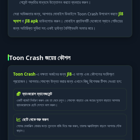
পেমেন্ট পদ্ধতির মাধ্যমে উত্তোলন করতে ব্যবহার করুন।
সেরা অভিজ্ঞতার জন্য, আপনার মোবাইল ডিভাইসে Toon Crash উপভোগ করতে
Jl8
অ্যাপ
বা
Jl8 apk
ডাউনলোড করুন। মোবাইল প্ল্যাটফর্মটি যেকোনো স্থানে গেমিংয়ের
জন্য অতিরিক্ত সুবিধা সহ একই দুর্দান্ত বৈশিষ্ট্যগুলি অফার করে।
Toon Crash জয়ের কৌশল
Toon Crash
-এ দক্ষতা অর্জনের জন্য
Jl8
-এ ভাগ্য এবং কৌশলের সংমিশ্রণ
প্রয়োজন। আপনার গেমপ্লে উন্নত করার জন্য এখানে কিছু বিশেষজ্ঞ টিপস দেওয়া হল:
ব্যাংকরোল ম্যানেজমেন্ট
একটি বাজেট নির্ধারণ করুন এবং তা মেনে চলুন। গেমপ্লে বাড়াতে এবং জয়ের সুযোগ বাড়াতে আপনার
ব্যাংকরোলকে ছোট সেশনে ভাগ করুন।
ছোট থেকে শুরু করুন
গেমের মেকানিক্স বোঝার জন্য ন্যূনতম বাজি দিয়ে শুরু করুন, তারপর আত্মবিশ্বাস বাড়লে আপনার স্টেক
বাড়ান।