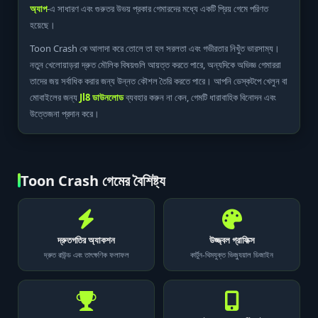
অ্যাপ
-এ সাধারণ এবং গুরুতর উভয় প্রকার গেমারদের মধ্যে একটি প্রিয় গেমে পরিণত
হয়েছে।
Toon Crash কে আলাদা করে তোলে তা হল সরলতা এবং গভীরতার নিখুঁত ভারসাম্য।
নতুন খেলোয়াড়রা দ্রুত মৌলিক বিষয়গুলি আয়ত্ত করতে পারে, অন্যদিকে অভিজ্ঞ গেমাররা
তাদের জয় সর্বাধিক করার জন্য উন্নত কৌশল তৈরি করতে পারে। আপনি ডেস্কটপে খেলুন বা
মোবাইলের জন্য
Jl8 ডাউনলোড
ব্যবহার করুন না কেন, গেমটি ধারাবাহিক বিনোদন এবং
উত্তেজনা প্রদান করে।
Toon Crash গেমের বৈশিষ্ট্য
দ্রুতগতির অ্যাকশন
উজ্জ্বল গ্রাফিক্স
দ্রুত রাউন্ড এবং তাৎক্ষণিক ফলাফল
কার্টুন-থিমযুক্ত ভিজ্যুয়াল ডিজাইন