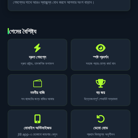
গেমপ্লের সাথে আরও স্বাচ্ছন্দ্য বোধ করলে আপনার অংশ বাড়ান।
গেমের বৈশিষ্ট্য
দ্রুত গেমপ্লে
স্পষ্ট প্রদর্শন
দ্রুত রাউন্ড, তাৎক্ষণিক ফলাফল
সহজে পড়ার যোগ্য কার্ড মান
নমনীয় বাজি
বড় জয়
সব বাজেটের জন্য বাজির আকার
উত্তেজনাপূর্ণ পেআউট সম্ভাবনা
মোবাইল অপ্টিমাইজড
ডেমো মোড
Jl8 app-এ যেকোনো জায়গায় খেলুন
প্রথমে বিনামূল্যে অনুশীলন