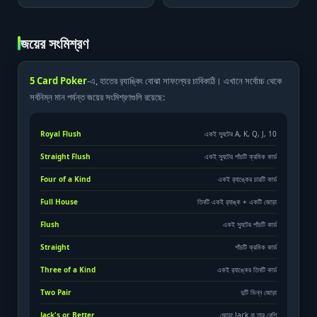
জয়ের সংমিশ্রণ
5 Card Poker
-এ, হাতের র‍্যাঙ্কিং বোঝা সাফল্যের চাবিকাঠি। এখানে সর্বোচ্চ থেকে
সর্বনিম্ন মান পর্যন্ত জয়ের সংমিশ্রণগুলি রয়েছে:
Royal Flush
একই স্যুটের A, K, Q, J, 10
Straight Flush
একই স্যুটের পাঁচটি ক্রমিক কার্ড
Four of a Kind
একই র‍্যাঙ্কের চারটি কার্ড
Full House
তিনটি একই র‍্যাঙ্ক + একটি জোড়া
Flush
একই স্যুটের পাঁচটি কার্ড
Straight
পাঁচটি ক্রমিক কার্ড
Three of a Kind
একই র‍্যাঙ্কের তিনটি কার্ড
Two Pair
দুটি ভিন্ন জোড়া
Jack's or Better
জোড়া Jack বা তার বেশি