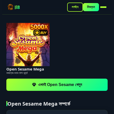
Jl8
লগইন
নিবন্ধন
Open Sesame Mega
ধনরত্নের গুহার তালা খুলুন!
এখনই Open Sesame খেলুন
Open Sesame Mega সম্পর্কে